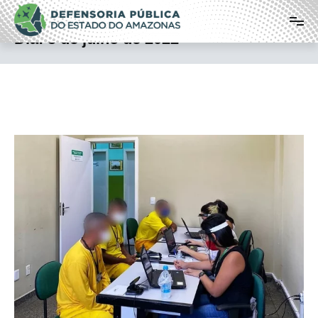
Pular
Defensoria Pública do Estado do
para
o
Amazonas
Dia:
5 de julho de 2022
conteúdo