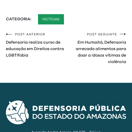
CATEGORIA:
NOTÍCIAS
POST ANTERIOR
POST SEGUINTE
Navegação
Defensoria realiza curso de
Em Humaitá, Defensoria
de
educação em Direitos contra
arrecada alimentos para
LGBTIfobia
doar a idosos vítimas de
Post
violência