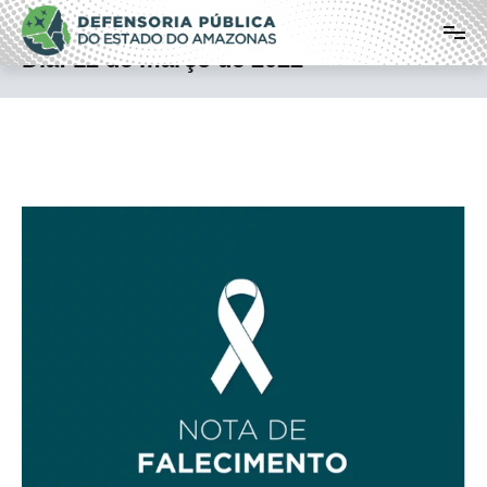
Pular
Defensoria Pública do Estado do
para
o
Amazonas
Dia:
12 de março de 2022
conteúdo