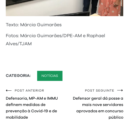
Texto: Márcia Guimarães
Fotos: Márcia Guimarães/DPE-AM e Raphael
Alves/TJAM
CATEGORIA:
NOTÍCIAS
POST ANTERIOR
POST SEGUINTE
Navegação
Defensoria, MP-AM e IMMU
Defensor geral dá posse a
de
definem medidas de
mais nove servidores
prevenção à Covid-19 e de
aprovados em concurso
Post
mobilidade
público