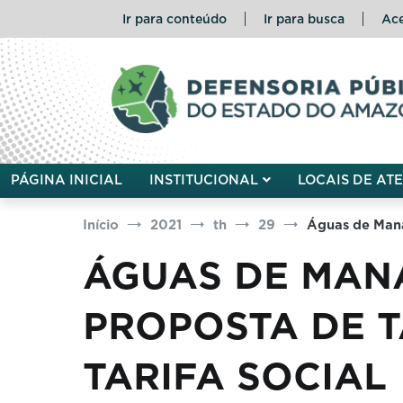
Pular
Ir para conteúdo
Ir para busca
Ace
para
o
conteúdo
Defensoria Pública do Esta
PÁGINA INICIAL
INSTITUCIONAL
LOCAIS DE AT
Início
2021
th
29
Águas de Mana
ÁGUAS DE MAN
PROPOSTA DE T
TARIFA SOCIAL