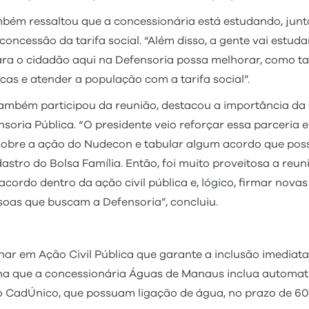
mbém ressaltou que a concessionária está estudando, jun
concessão da tarifa social. “Além disso, a gente vai est
ra o cidadão aqui na Defensoria possa melhorar, como 
as e atender a população com a tarifa social”.
 também participou da reunião, destacou a importância da 
oria Pública. “O presidente veio reforçar essa parceria e
 sobre a ação do Nudecon e tabular algum acordo que possa
astro do Bolsa Família. Então, foi muito proveitosa a reuniã
cordo dentro da ação civil pública e, lógico, firmar nova
oas que buscam a Defensoria”, concluiu.
ar em Ação Civil Pública que garante a inclusão imediata d
a que a concessionária Águas de Manaus inclua automatic
 no CadÚnico, que possuam ligação de água, no prazo de 60 