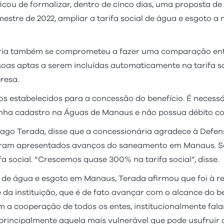
icou de formalizar, dentro de cinco dias, uma proposta 
mestre de 2022, ampliar a tarifa social de água e esgoto a 
ria também se comprometeu a fazer uma comparação entre
oas aptas a serem incluídas automaticamente na tarifa s
resa.
tos estabelecidos para a concessão do benefício. É necess
nha cadastro na Águas de Manaus e não possua débito co
ago Terada, disse que a concessionária agradece à Defens
oram apresentados avanços do saneamento em Manaus. Se
a social. “Crescemos quase 300% na tarifa social”, disse.
al de água e esgoto em Manaus, Terada afirmou que foi à
e da instituição, que é de fato avançar com o alcance do 
 a cooperação de todos os entes, institucionalmente fala
principalmente aquela mais vulnerável que pode usufruir d