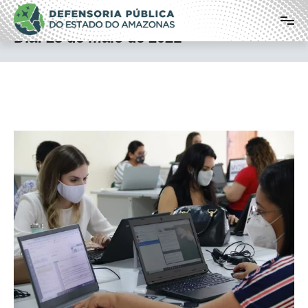
Pular
Defensoria Pública do Estado do
para
o
Amazonas
Dia:
28 de maio de 2021
conteúdo