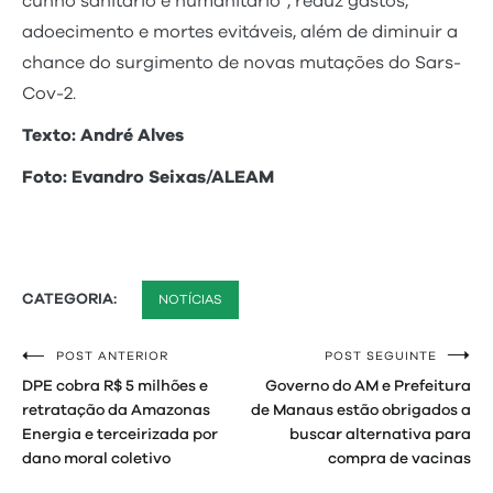
cunho sanitário e humanitário”, reduz gastos,
adoecimento e mortes evitáveis, além de diminuir a
chance do surgimento de novas mutações do Sars-
Cov-2.
Texto: André Alves
Foto: Evandro Seixas/ALEAM
CATEGORIA:
NOTÍCIAS
POST ANTERIOR
POST SEGUINTE
Navegação
DPE cobra R$ 5 milhões e
Governo do AM e Prefeitura
de
retratação da Amazonas
de Manaus estão obrigados a
Energia e terceirizada por
buscar alternativa para
Post
dano moral coletivo
compra de vacinas