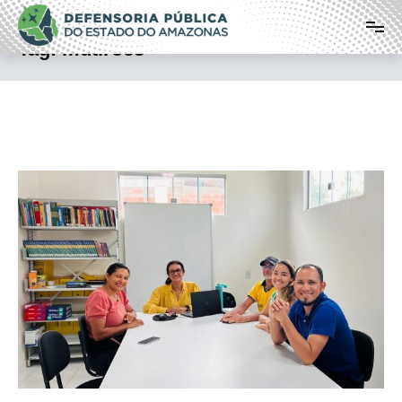
Pular
Defensoria Pública do Estado do
para
o
Amazonas
Tag:
mutirões
conteúdo