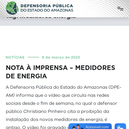
Pular
Defensoria Pública do Estado do
para
o
Amazonas
Tag:
medidores energia
conteúdo
NOTÍCIAS
6 de março de 2023
NOTA À IMPRENSA – MEDIDORES
DE ENERGIA
A Defensoria Pública do Estado do Amazonas (DPE-
AM) informa que o vídeo que circula nas redes
sociais desde o fim de semana, no qual o defensor
público Christiano Pinheiro cita a proibição da
instalação dos novos medidores de energia, é
antigo. O vídeo foi gravado em outubro do ano