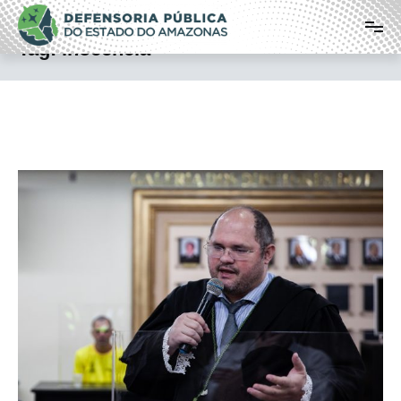
Pular
Defensoria Pública do Estado do
para
o
Amazonas
Tag:
inocência
conteúdo