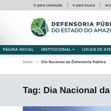
Pular
Ir para conteúdo
Ir para busca
Ace
para
o
conteúdo
Defensoria Pública do Esta
PÁGINA INICIAL
INSTITUCIONAL
LOCAIS DE AT
Início
Dia Nacional da Defensoria Pública
Tag:
Dia Nacional da