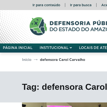
Pular
Ir para conteúdo
Ir para busca
Ace
para
o
conteúdo
Defensoria Pública do Esta
PÁGINA INICIAL
INSTITUCIONAL
LOCAIS DE AT
Início
defensora Carol Carvalho
Tag:
defensora Caro