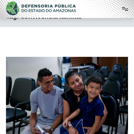
Pular
Defensoria Pública do Estado do
para
o
Amazonas
Tag:
convivência familiar
conteúdo