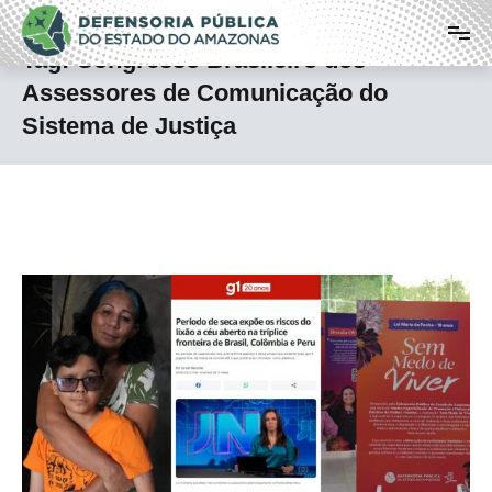
Pular
Defensoria Pública do Estado do
para
o
Amazonas
Tag:
Congresso Brasileiro dos
conteúdo
Assessores de Comunicação do
Sistema de Justiça