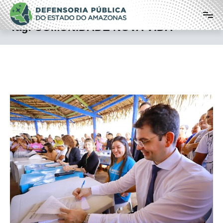
Pular
Defensoria Pública do Estado do
para
o
Amazonas
Tag:
COMUNIDADE NOVA VIDA
conteúdo