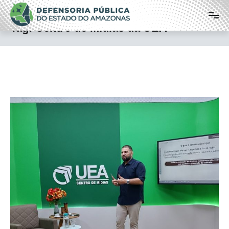
Pular
Defensoria Pública do Estado do
para
o
Amazonas
Tag:
Centro de Mídias da UEA
conteúdo