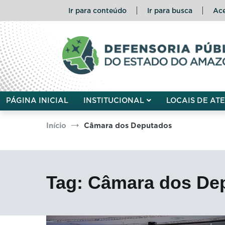
Pular
Ir para conteúdo
Ir para busca
Ace
para
o
conteúdo
Defensoria Pública do Esta
PÁGINA INICIAL
INSTITUCIONAL
LOCAIS DE AT
Início
Câmara dos Deputados
Tag:
Câmara dos De