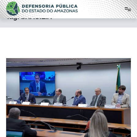
Pular
Defensoria Pública do Estado do
para
o
Amazonas
Tag:
bRASÍLIA
conteúdo