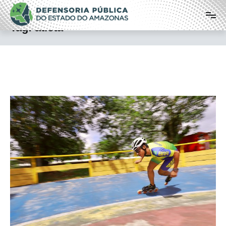
Pular
Defensoria Pública do Estado do
para
o
Amazonas
Tag:
atleta
conteúdo