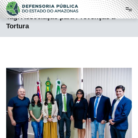
Pular
Defensoria Pública do Estado do
para
o
Amazonas
Tag:
Associação para Prevenção à
conteúdo
Tortura