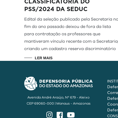
CLASSIFICATÓRIA DO
PSS/2024 DA SEDUC
Edital da seleção publicado pela Secretaria n
fim do ano passado deixou de fora da lista
para contratação os professores que
mantiveram vínculo recente com a Secretaria
criando um cadastro reserva discriminatório
LER MAIS
INST
Defen
Corr
Avenida André Araújo, Nº 679 - Aleixo
Defen
CEP 69060-000 | Manaus - Amazonas
Coord
Defen
Instagram
Facebook
YouTube
CONS