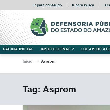
Pular
Ir para conteúdo
Ir para busca
Ace
para
o
conteúdo
Defensoria Pública do Esta
PÁGINA INICIAL
INSTITUCIONAL
LOCAIS DE AT
Início
Asprom
Tag:
Asprom