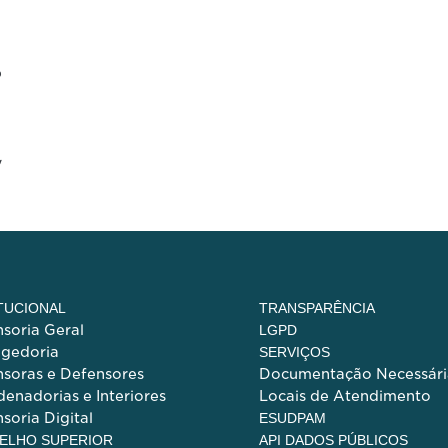
o
,
ITUCIONAL
TRANSPARÊNCIA
soria Geral
LGPD
egedoria
SERVIÇOS
soras e Defensores
Documentação Necessári
enadorias e Interiores
Locais de Atendimento
soria Digital
ESUDPAM
ELHO SUPERIOR
API DADOS PÚBLICOS