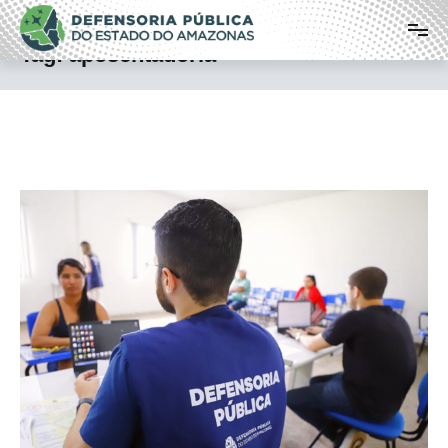
Pular
Defensoria Pública do Estado do
para
o
Amazonas
Tag:
aposentadoria
conteúdo