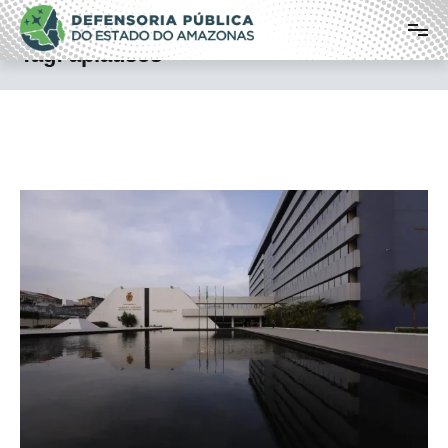
Pular
Defensoria Pública do Estado do
para
o
Amazonas
Tag:
aplausos
conteúdo