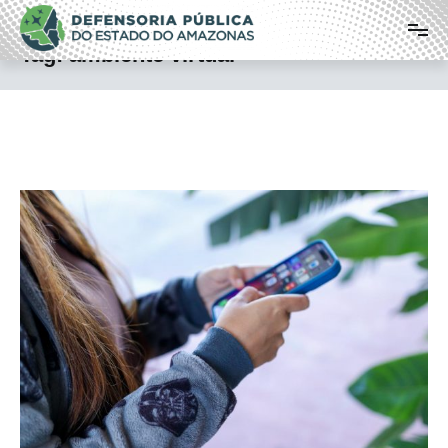
Pular
Defensoria Pública do Estado do
para
o
Amazonas
Tag:
ambiente virtual
conteúdo