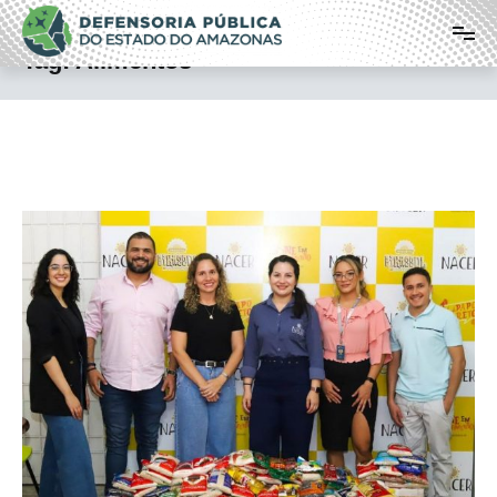
Pular
Defensoria Pública do Estado do
para
o
Amazonas
Tag:
Alimentos
conteúdo