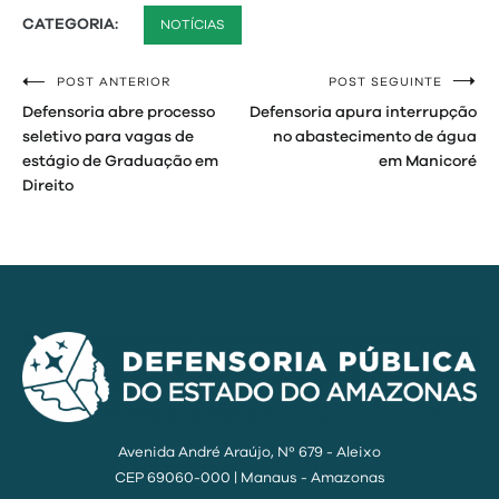
CATEGORIA:
NOTÍCIAS
POST ANTERIOR
POST SEGUINTE
Navegação
Defensoria abre processo
Defensoria apura interrupção
de
seletivo para vagas de
no abastecimento de água
estágio de Graduação em
em Manicoré
Post
Direito
Avenida André Araújo, Nº 679 - Aleixo
CEP 69060-000 | Manaus - Amazonas