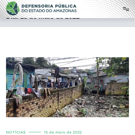
Pular
Defensoria Pública do Estado do
para
o
Amazonas
Dia:
13 de maio de 2022
conteúdo
NOTÍCIAS
13 de maio de 2022