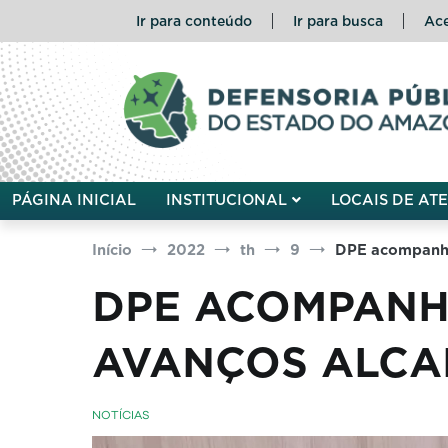
Pular
Ir para conteúdo
Ir para busca
Ace
para
o
conteúdo
Defensoria Pública do Esta
PÁGINA INICIAL
INSTITUCIONAL
LOCAIS DE AT
Início
2022
th
9
DPE acompanha
DPE ACOMPANH
AVANÇOS ALCA
NOTÍCIAS