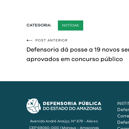
CATEGORIA:
NOTÍCIAS
POST ANTERIOR
Navegação
Defensoria dá posse a 19 novos se
de
aprovados em concurso público
Post
INST
Defen
Corr
Avenida André Araújo, Nº 679 - Aleixo
Defen
CEP 69060-000 | Manaus - Amazonas
Coord