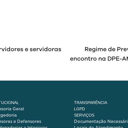
rvidores e servidoras
Regime de Pre
encontro na DPE-AM
ITUCIONAL
TRANSPARÊNCIA
soria Geral
LGPD
egedoria
SERVIÇOS
soras e Defensores
Documentação Necessári
enadorias e Interiores
Locais de Atendimento