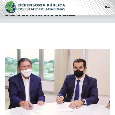
Pular
Defensoria Pública do Estado do
para
o
Amazonas
Dia:
3 de fevereiro de 2022
conteúdo