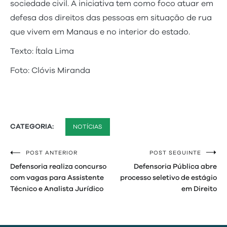
sociedade civil. A iniciativa tem como foco atuar em
defesa dos direitos das pessoas em situação de rua
que vivem em Manaus e no interior do estado.
Texto: Ítala Lima
Foto: Clóvis Miranda
CATEGORIA:
NOTÍCIAS
POST ANTERIOR
POST SEGUINTE
Navegação
Defensoria realiza concurso
Defensoria Pública abre
de
com vagas para Assistente
processo seletivo de estágio
Técnico e Analista Jurídico
em Direito
Post