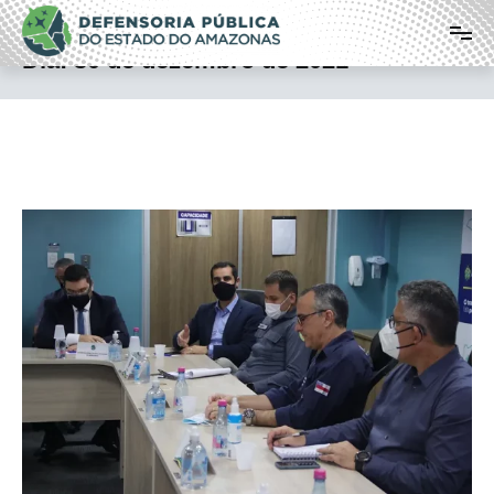
Pular
Defensoria Pública do Estado do
para
o
Amazonas
Dia:
30 de dezembro de 2021
conteúdo