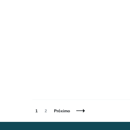
Navegação
Página
Página
1
2
Próximo
de
Posts