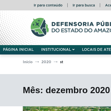
Pular
Ir para conteúdo
Ir para busca
Ace
para
o
conteúdo
Defensoria Pública do Esta
PÁGINA INICIAL
INSTITUCIONAL
LOCAIS DE AT
Início
2020
st
Mês:
dezembro 2020